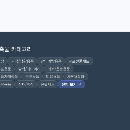
촉물 카테고리
가방
가정/생활용품
감염예방용품
골프선물세트
골프용품
달력/다이어리
레저/운동용품
명품자개상품
문구용품
미용용품
사무용잡화
사무용품
상패/휘장
선물세트
전체 보기