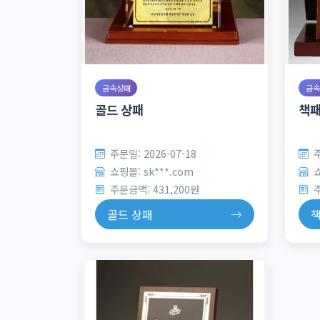
금속상패
금속
골드 상패
책패
주문일: 2026-07-18
주
쇼핑몰: sk***.com
쇼
주문금액: 431,200원
주
골드 상패