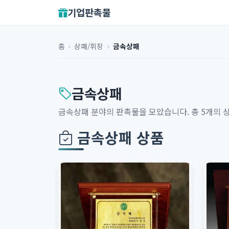
기업판촉물
홈
›
상패/휘장
›
금속상패
금속상패
금속상패 분야의 판촉물을 모았습니다. 총 5개의 
금속상패 상품