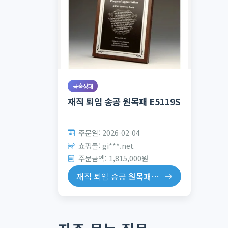
금속상패
재직 퇴임 송공 원목패 E5119S
주문일: 2026-02-04
쇼핑몰: gi***.net
주문금액: 1,815,000원
재직 퇴임 송공 원목패 E5119...