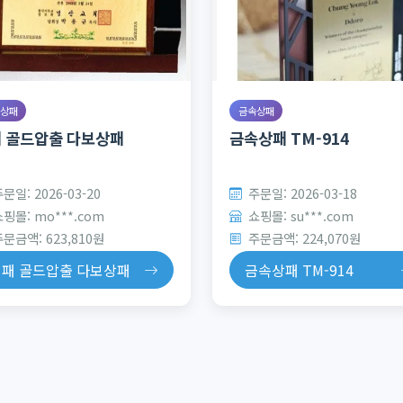
상패
금속상패
 골드압출 다보상패
금속상패 TM-914
문일: 2026-03-20
주문일: 2026-03-18
핑몰: mo***.com
쇼핑몰: su***.com
문금액: 623,810원
주문금액: 224,070원
책패 골드압출 다보상패
금속상패 TM-914