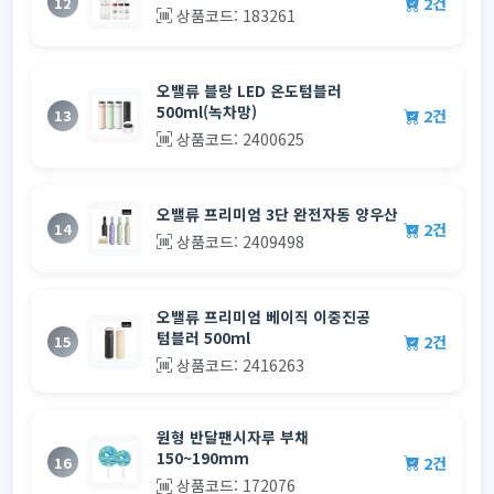
2건
12
상품코드: 183261
오밸류 블랑 LED 온도텀블러
500ml(녹차망)
2건
13
상품코드: 2400625
오밸류 프리미엄 3단 완전자동 양우산
2건
14
상품코드: 2409498
오밸류 프리미엄 베이직 이중진공
텀블러 500ml
2건
15
상품코드: 2416263
원형 반달팬시자루 부채
150~190mm
2건
16
상품코드: 172076