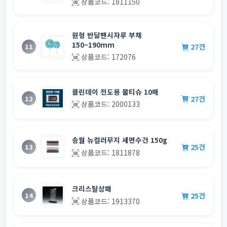
상품코드: 1811150
원형 반달팬시자루 부채
150~190mm
27건
11
상품코드: 172076
클린데이 전도용 물티슈 10매
27건
12
상품코드: 2000133
송월 뉴컬러무지 세면수건 150g
25건
13
상품코드: 1811878
크리스탈상패
25건
14
상품코드: 1913370