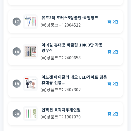
유로3색 포커스5링볼펜-독일잉크
2건
17
상품코드: 2004512
이너원 휴대용 버클형 10K 3단 자동
양우산
2건
18
상품코드: 2409658
이노젠 아이쿨러 네오 LED라이트 겸용
휴대용 선풍...
2건
19
상품코드: 2407302
인젝션 육각지우개연필
2건
20
상품코드: 1907070