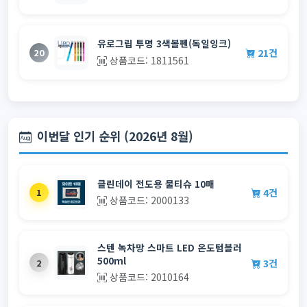
유로그립 투명 3색볼펜(독일잉크)
21건
20
상품코드: 1811561
이번달 인기 순위 (2026년 8월)
클린데이 전도용 물티슈 10매
4건
1
상품코드: 2000133
스텐 녹차망 스마트 LED 온도텀블러
500ml
3건
2
상품코드: 2010164