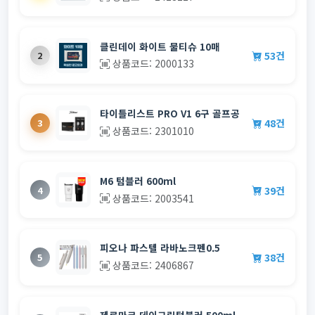
클린데이 화이트 물티슈 10매
53건
2
상품코드: 2000133
타이틀리스트 PRO V1 6구 골프공
48건
3
상품코드: 2301010
M6 텀블러 600ml
39건
4
상품코드: 2003541
피오나 파스텔 라바노크펜0.5
38건
5
상품코드: 2406867
제로마크 데이그립텀블러 500ml