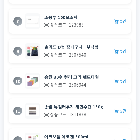
소봉투 100모조지
2건
8
상품코드: 123983
솔리드 D형 장바구니 - 부착형
2건
9
상품코드: 2307540
송월 30수 컬러 고리 핸드타월
2건
10
상품코드: 2506944
송월 뉴컬러무지 세면수건 150g
2건
11
상품코드: 1811878
에코보틀 에코젠 500ml