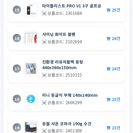
타이틀리스트 PRO V1 3구 골프공
25건
15
상품코드: 2301684
샤이닝 화이트 볼펜
24건
16
상품코드: 2102694
친환경 리유저블백 중형
440x360x150mm
24건
17
상품코드: 2510315
미니 둥글이 부채 140x140mm
23건
18
상품코드: 2606299
송월 샤온 코마사 190g 수건
23건
19
상품코드: 2401389