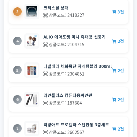
크리스탈 상패
3건
3
상품코드: 2418227
ALIO 에어포켓 미니 휴대용 선풍기
2건
4
상품코드: 2104715
나빌레라 채화목단 자개텀블러 300ml
2건
5
상품코드: 2304851
라인플러스 컴퓨터용싸인펜
2건
6
상품코드: 187684
리빙아트 프로벨라 스텐찬통 3종세트
2건
7
상품코드: 2602567