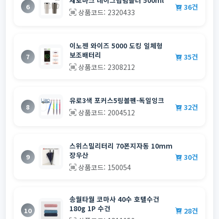
36건
6
상품코드: 2320433
이노젠 와이즈 5000 도킹 일체형
보조배터리
35건
7
상품코드: 2308212
유로3색 포커스5링볼펜-독일잉크
32건
8
상품코드: 2004512
스위스밀리터리 70폰지자동 10mm
장우산
30건
9
상품코드: 150054
송월타월 코마사 40수 호텔수건
180g 1P 수건
28건
10