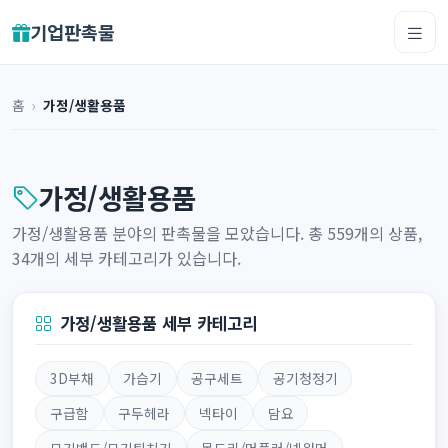
기업판촉물
홈
›
가정/생활용품
가정/생활용품
가정/생활용품 분야의 판촉물을 모았습니다. 총 559개의 상품,
34개의 세부 카테고리가 있습니다.
가정/생활용품 세부 카테고리
3D부채
가습기
공구세트
공기청정기
구급함
구두헤라
넥타이
담요
모기밴드/모기퇴치기
목도리/머플러/넥워머