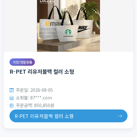
가정/생활용품
R-PET 리유저블백 컬러 소형
주문일: 2026-08-05
쇼핑몰: 87***.com
주문금액: 850,850원
R-PET 리유저블백 컬러 소형