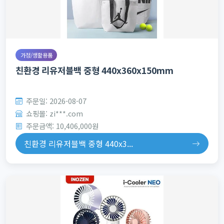
가정/생활용품
친환경 리유저블백 중형 440x360x150mm
주문일: 2026-08-07
쇼핑몰: zi***.com
주문금액: 10,406,000원
친환경 리유저블백 중형 440x3...