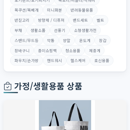
목쿠션/목베개
미니화분
반려동물용품
반짇고리
방향제 / 디퓨져
밴드세트
벨트
부채
생활소품
선풍기
소형생활가전
스탠드/무드등
약통
양말
온도계
장갑
장바구니
종이쇼핑백
청소용품
체중계
파우치/손가방
핸드워시
헬스케어
호신용품
가정/생활용품 상품