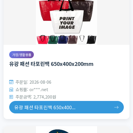
가정/생활용품
유광 패션 타포린백 650x400x200mm
주문일: 2026-08-06
쇼핑몰: or***.net
주문금액: 2,774,200원
유광 패션 타포린백 650x400...