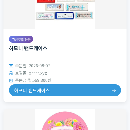
가정/생활용품
하모니 밴드케이스
주문일: 2026-08-07
쇼핑몰: or***.xyz
주문금액: 569,800원
하모니 밴드케이스