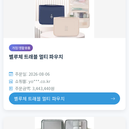
가정/생활용품
벨루체 트래블 멀티 파우치
주문일: 2026-08-06
쇼핑몰: yo***.co.kr
주문금액: 3,443,440원
벨루체 트래블 멀티 파우치