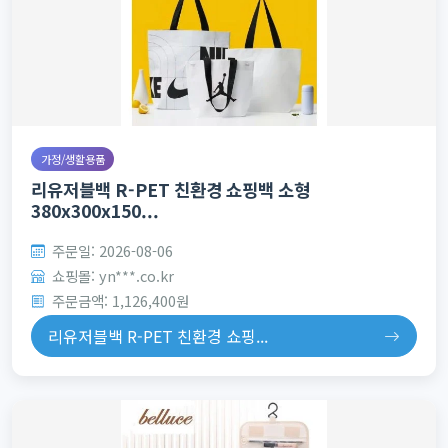
가정/생활용품
리유저블백 R-PET 친환경 쇼핑백 소형
380x300x150...
주문일: 2026-08-06
쇼핑몰: yn***.co.kr
주문금액: 1,126,400원
리유저블백 R-PET 친환경 쇼핑...