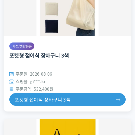
가정/생활용품
포켓형 접이식 장바구니 3색
주문일: 2026-08-06
쇼핑몰: gi***.kr
주문금액: 532,400원
포켓형 접이식 장바구니 3색