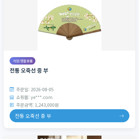
가정/생활용품
전통 오죽선 중 부
주문일: 2026-08-05
쇼핑몰: ye***.com
주문금액: 1,243,000원
전통 오죽선 중 부