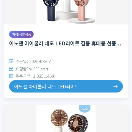
가정/생활용품
이노젠 아이쿨러 네오 LED라이트 겸용 휴대용 선풍...
주문일: 2026-08-07
쇼핑몰: sa***.com
주문금액: 1,025,145원
이노젠 아이쿨러 네오 LED라이트...