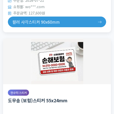
주문일: 2026-07-21
쇼핑몰: wo***.com
주문금액: 127,600원
컬러 사각스티커 90x60mm
현수막/스티커
도무송 (보험)스티커 55x24mm