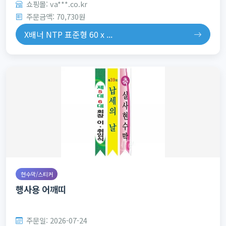
쇼핑몰: va***.co.kr
주문금액: 70,730원
X배너 NTP 표준형 60 x ...
현수막/스티커
행사용 어깨띠
주문일: 2026-07-24