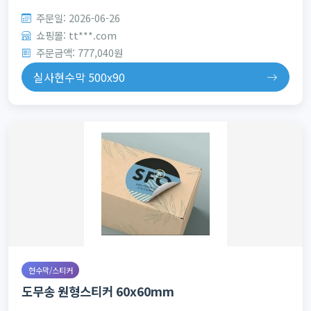
주문일: 2026-06-26
쇼핑몰: tt***.com
주문금액: 777,040원
실사현수막 500x90
현수막/스티커
도무송 원형스티커 60x60mm