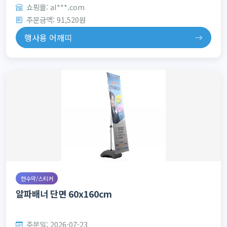
쇼핑몰: al***.com
주문금액: 91,520원
행사용 어깨띠
현수막/스티커
알파배너 단면 60x160cm
주문일: 2026-07-23