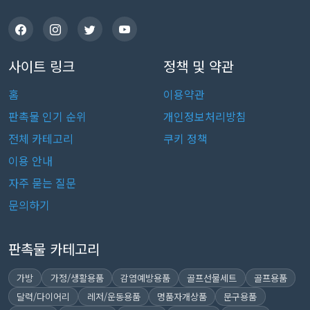
사이트 링크
정책 및 약관
홈
이용약관
판촉물 인기 순위
개인정보처리방침
전체 카테고리
쿠키 정책
이용 안내
자주 묻는 질문
문의하기
판촉물 카테고리
가방
가정/생활용품
감염예방용품
골프선물세트
골프용품
달력/다이어리
레저/운동용품
명품자개상품
문구용품