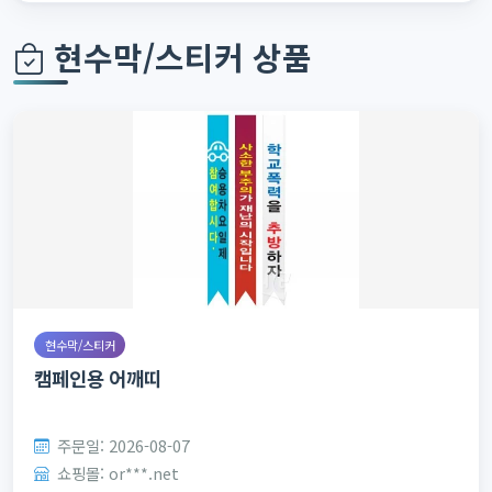
현수막/스티커 상품
현수막/스티커
캠페인용 어깨띠
주문일: 2026-08-07
쇼핑몰: or***.net