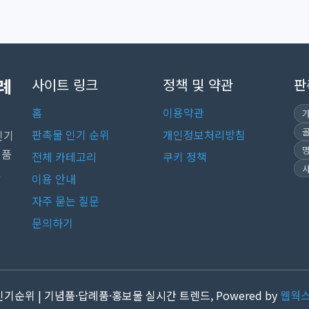
례
사이트 링크
정책 및 약관
판
홈
이용약관
판촉물 인기 순위
개인정보처리방침
인기
념품
전체 카테고리
쿠키 정책
.
이용 안내
자주 묻는 질문
문의하기
 인기순위 | 기념품·답례품·홍보물 실시간 트렌드, Powered by
웹웍