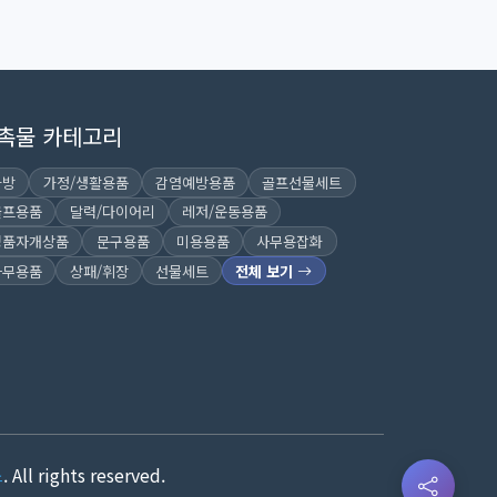
촉물 카테고리
가방
가정/생활용품
감염예방용품
골프선물세트
골프용품
달력/다이어리
레저/운동용품
명품자개상품
문구용품
미용용품
사무용잡화
사무용품
상패/휘장
선물세트
전체 보기
스
. All rights reserved.