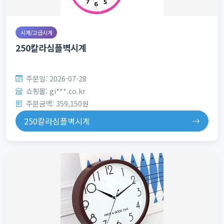
시계/고급시계
250칼라심플벽시계
주문일: 2026-07-28
쇼핑몰: gi***.co.kr
주문금액: 359,150원
250칼라심플벽시계