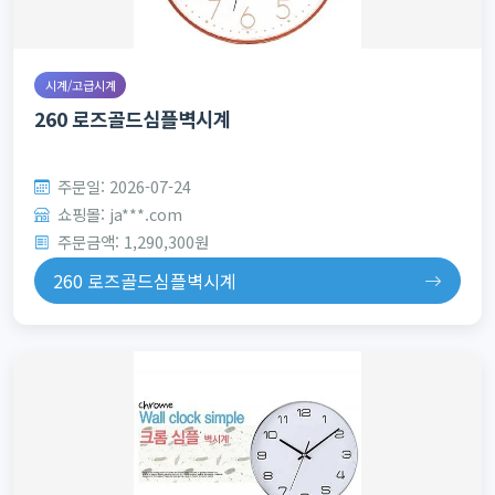
시계/고급시계
260 로즈골드심플벽시계
주문일: 2026-07-24
쇼핑몰: ja***.com
주문금액: 1,290,300원
260 로즈골드심플벽시계