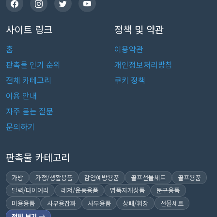
사이트 링크
정책 및 약관
홈
이용약관
판촉물 인기 순위
개인정보처리방침
전체 카테고리
쿠키 정책
이용 안내
자주 묻는 질문
문의하기
판촉물 카테고리
가방
가정/생활용품
감염예방용품
골프선물세트
골프용품
달력/다이어리
레저/운동용품
명품자개상품
문구용품
미용용품
사무용잡화
사무용품
상패/휘장
선물세트
전체 보기