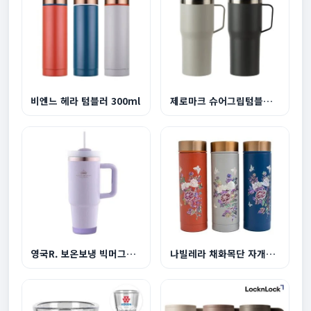
비엔느 헤라 텀블러 300ml
제로마크 슈어그립텀블러 600ml
영국R. 보온보냉 빅머그텀블러 1200ml-라이트퍼플
나빌레라 채화목단 자개텀블러 300ml