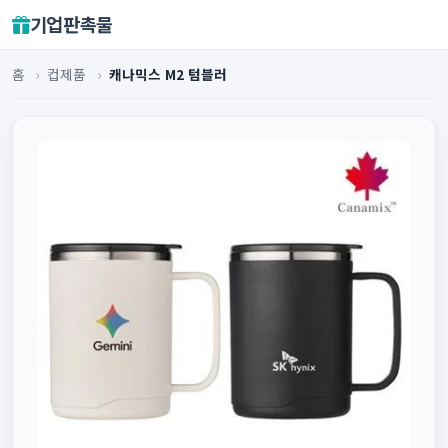
기업판촉물
홈
›
컵제품
›
캐나믹스 M2 텀블러