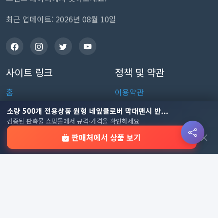
최근 업데이트: 2026년 08월 10일
사이트 링크
정책 및 약관
홈
이용약관
판촉물 인기 순위
개인정보처리방침
소량 500개 전용상품 원형 네잎클로버 막대팬시 반...
검증된 판촉물 쇼핑몰에서 규격·가격을 확인하세요
전체 카테고리
쿠키 정책
×
판매처에서 상품 보기
이용 안내
자주 묻는 질문
문의하기
판촉물 카테고리