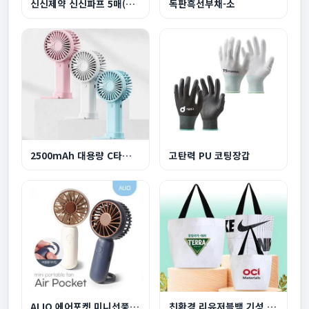
신신제약 신신파프 5매(핫/쿨)
독판흑선부채-소
2500mAh 대용량 C타입 충전식 손풍기 미니선풍기
고탄력 PU 코팅장갑
ALIO 에어포켓 미니선풍기 500mAh
친환경 리유저블백 기성 소형