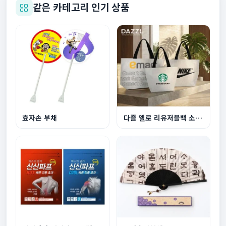
같은 카테고리 인기 상품
효자손 부채
다즐 엘로 리유저블백 소형 컬러DTF인쇄