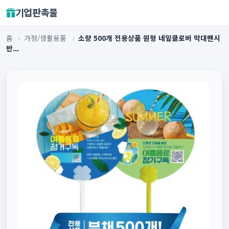
기업판촉물
홈
›
가정/생활용품
›
소량 500개 전용상품 원형 네잎클로버 막대팬시
반...