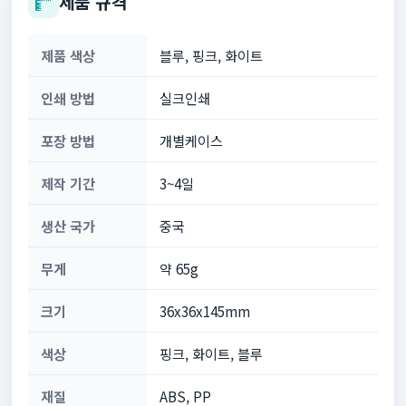
제품 규격
제품 색상
블루, 핑크, 화이트
인쇄 방법
실크인쇄
포장 방법
개별케이스
제작 기간
3~4일
생산 국가
중국
무게
약 65g
크기
36x36x145mm
색상
핑크, 화이트, 블루
재질
ABS, PP