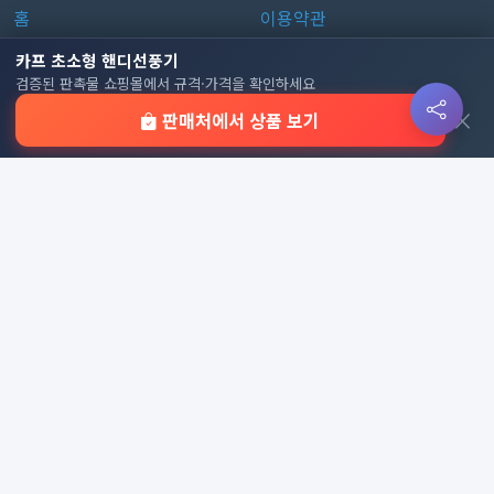
홈
이용약관
판촉물 인기 순위
개인정보처리방침
카프 초소형 핸디선풍기
검증된 판촉물 쇼핑몰에서 규격·가격을 확인하세요
전체 카테고리
쿠키 정책
×
판매처에서 상품 보기
이용 안내
자주 묻는 질문
문의하기
판촉물 카테고리
가방
가정/생활용품
감염예방용품
골프선물세트
골프용품
달력/다이어리
레저/운동용품
명품자개상품
문구용품
미용용품
사무용잡화
사무용품
상패/휘장
선물세트
전체 보기
© 2026 기업 판촉물 인기순위 | 기념품·답례품·홍보물 실시간 트