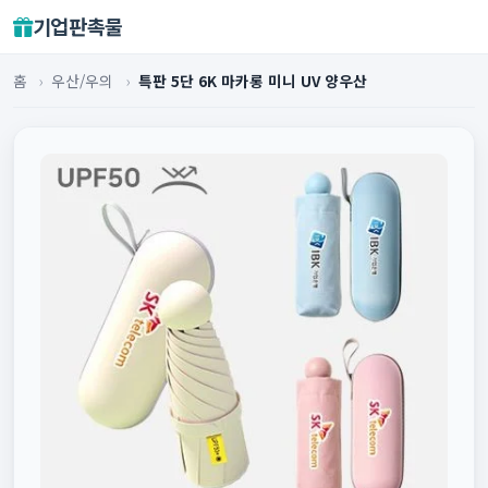
기업판촉물
홈
›
우산/우의
›
특판 5단 6K 마카롱 미니 UV 양우산