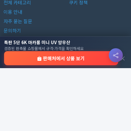
전체 카테고리
쿠키 정책
이용 안내
자주 묻는 질문
문의하기
특판 5단 6K 마카롱 미니 UV 양우산
판촉물 카테고리
검증된 판촉물 쇼핑몰에서 규격·가격을 확인하세요
×
판매처에서 상품 보기
가방
가정/생활용품
감염예방용품
골프선물세트
골프용품
달력/다이어리
레저/운동용품
명품자개상품
문구용품
미용용품
사무용잡화
사무용품
상패/휘장
선물세트
전체 보기
© 2026 기업 판촉물 인기순위 | 기념품·답례품·홍보물 실시간 트
렌드, Powered by
웹웍스
. All rights reserved.