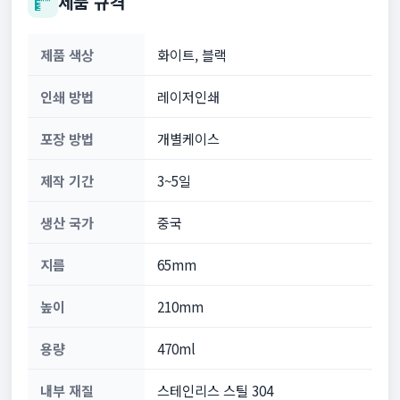
제품 규격
제품 색상
화이트, 블랙
인쇄 방법
레이저인쇄
포장 방법
개별케이스
제작 기간
3~5일
생산 국가
중국
지름
65mm
높이
210mm
용량
470ml
내부 재질
스테인리스 스틸 304