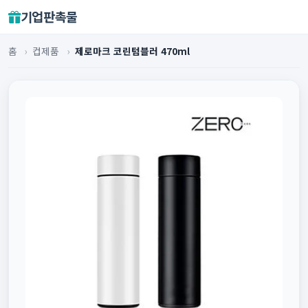
기업판촉물
홈
›
컵제품
›
제로마크 코린텀블러 470ml