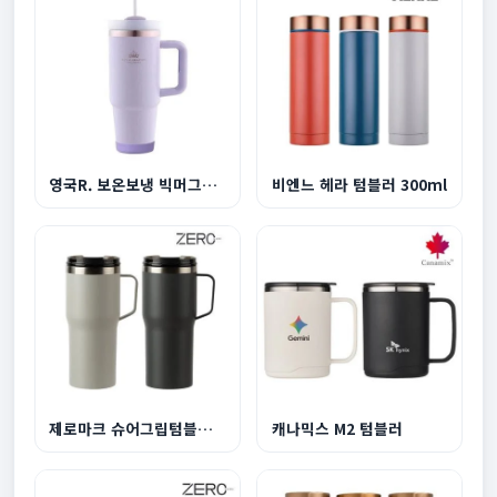
영국R. 보온보냉 빅머그텀블러 1200ml-라이트퍼플
비엔느 헤라 텀블러 300ml
제로마크 슈어그립텀블러 600ml
캐나믹스 M2 텀블러