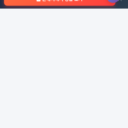
자주 묻는 질문
문의하기
판촉물 카테고리
가방
가정/생활용품
감염예방용품
골프선물세트
골프용품
달력/다이어리
레저/운동용품
명품자개상품
문구용품
미용용품
사무용잡화
사무용품
상패/휘장
선물세트
전체 보기
© 2026 기업 판촉물 인기순위 | 기념품·답례품·홍보물 실시간 트
렌드, Powered by
웹웍스
. All rights reserved.