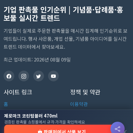
기업 판촉물 인기순위 | 기념품·답례품·홍
보물 실시간 트렌드
기업들이 실제로 주문한 판촉물을 매시간 집계해 인기순위로 보
여드립니다. 행사 사은품, 개업 선물, 기념품 아이디어를 실시간
트렌드 데이터에서 찾아보세요.
최근 업데이트: 2026년 08월 09일
사이트 링크
정책 및 약관
홈
이용약관
판촉물 인기 순위
개인정보처리방침
제로마크 코린텀블러 470ml
검증된 판촉물 쇼핑몰에서 규격·가격을 확인하세요
전체 카테고리
쿠키 정책
×
판매처에서 상품 보기
이용 안내