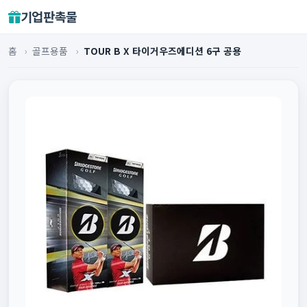
기업판촉물
홈
›
골프용품
›
TOUR B X 타이거우즈에디션 6구 공용