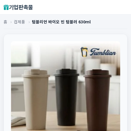
기업판촉물
홈
›
컵제품
›
텀블리언 바이오 빈 텀블러 630ml