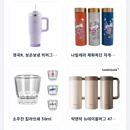
영국R. 보온보냉 빅머그텀블러 1200ml-라이트퍼플
나빌레라 채화목단 자개텀블러 300ml
소주잔 칼라인쇄 50ml
락앤락 뉴테이블머그 473ml