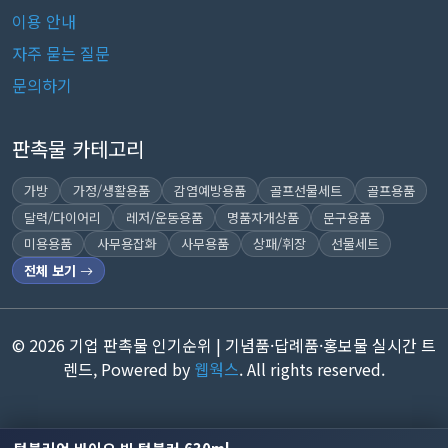
이용 안내
자주 묻는 질문
문의하기
판촉물 카테고리
가방
가정/생활용품
감염예방용품
골프선물세트
골프용품
달력/다이어리
레저/운동용품
명품자개상품
문구용품
미용용품
사무용잡화
사무용품
상패/휘장
선물세트
전체 보기
© 2026 기업 판촉물 인기순위 | 기념품·답례품·홍보물 실시간 트
렌드, Powered by
웹웍스
. All rights reserved.