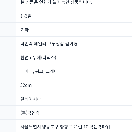
본 상품은 인쇄가 불가능한 상품입니다.
1~3일
기타
락앤락 데일리 고무장갑 걸이형
천연고무제(라텍스)
네이비, 핑크, 그레이
32cm
말레이시아
(주)락앤락
서울특별시 영등포구 양평로 21길 10 락앤락타워