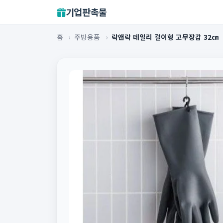
기업판촉물
홈
›
주방용품
›
락앤락 데일리 걸이형 고무장갑 32㎝