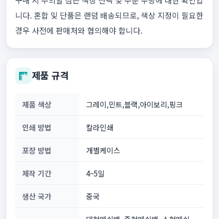
구매 시 주의할 점은 색상 선택 및 주문 수량에 대한 확인입
니다. 혼합 및 단품은 랜덤 배송되므로, 색상 지정이 필요한
경우 사전에 판매처와 협의해야 합니다.
제품 규격
제품 색상
그레이,민트,블랙,아이보리,핑크
인쇄 방법
칼라인쇄
포장 방법
개별케이스
제작 기간
4~5일
생산 국가
중국
대형메쉬백, 중형메쉬백, 소형메쉬