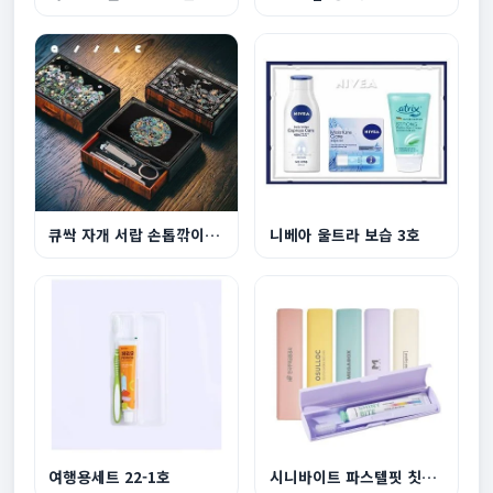
큐싹 자개 서랍 손톱깎이 6종 세트
니베아 울트라 보습 3호
여행용세트 22-1호
시니바이트 파스텔핏 칫솔치약 세트(국내생산)