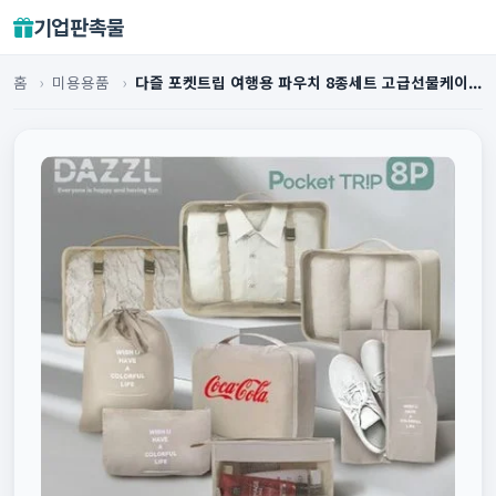
기업판촉물
홈
›
미용용품
›
다즐 포켓트립 여행용 파우치 8종세트 고급선물케이...