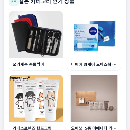
같은 카테고리 인기 상품
쓰리세븐 손톱깎이
니베아 립케어 모이스춰 4.8g
라메스프렌즈 핸드크림
오베쓰_5종 어메니티 키트 선물세트