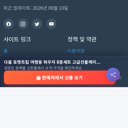
최근 업데이트: 2026년 08월 10일
사이트 링크
정책 및 약관
홈
이용약관
판촉물 인기 순위
개인정보처리방침
다즐 포켓트립 여행용 파우치 8종세트 고급선물케이...
검증된 판촉물 쇼핑몰에서 규격·가격을 확인하세요
전체 카테고리
쿠키 정책
×
판매처에서 상품 보기
이용 안내
자주 묻는 질문
문의하기
판촉물 카테고리
가방
가정/생활용품
감염예방용품
골프선물세트
골프용품