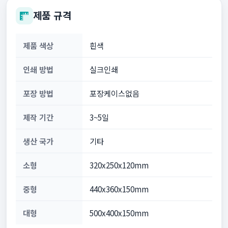
제품 규격
제품 색상
흰색
인쇄 방법
실크인쇄
포장 방법
포장케이스없음
제작 기간
3~5일
생산 국가
기타
소형
320x250x120mm
중형
440x360x150mm
대형
500x400x150mm