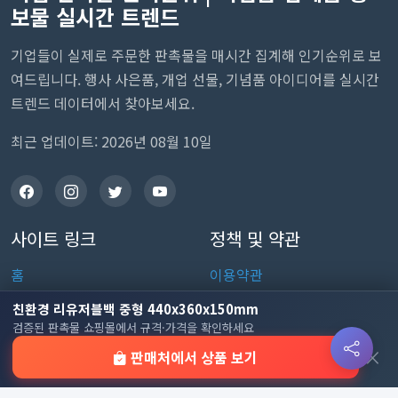
보물 실시간 트렌드
기업들이 실제로 주문한 판촉물을 매시간 집계해 인기순위로 보
여드립니다. 행사 사은품, 개업 선물, 기념품 아이디어를 실시간
트렌드 데이터에서 찾아보세요.
최근 업데이트: 2026년 08월 10일
사이트 링크
정책 및 약관
홈
이용약관
판촉물 인기 순위
개인정보처리방침
친환경 리유저블백 중형 440x360x150mm
검증된 판촉물 쇼핑몰에서 규격·가격을 확인하세요
전체 카테고리
쿠키 정책
×
판매처에서 상품 보기
이용 안내
자주 묻는 질문