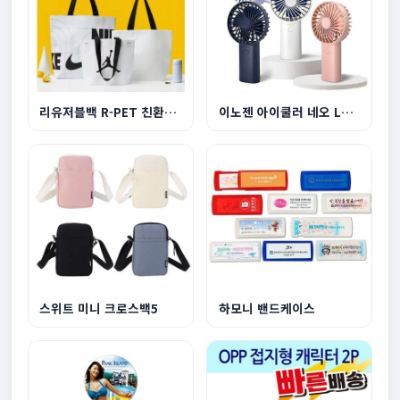
리유저블백 R-PET 친환경 쇼핑백 대형 510x450x150...
이노젠 아이쿨러 네오 LED라이트 겸용 휴대용 선풍...
스위트 미니 크로스백5
하모니 밴드케이스