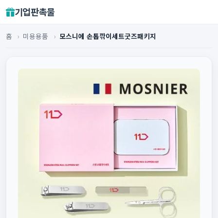
기업판촉물
홈
›
미용용품
›
모스니에 손톱깎이세트굿즈패키지