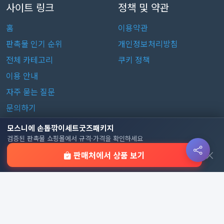
사이트 링크
정책 및 약관
홈
이용약관
판촉물 인기 순위
개인정보처리방침
전체 카테고리
쿠키 정책
이용 안내
자주 묻는 질문
문의하기
모스니에 손톱깎이세트굿즈패키지
판촉물 카테고리
검증된 판촉물 쇼핑몰에서 규격·가격을 확인하세요
×
판매처에서 상품 보기
가방
가정/생활용품
감염예방용품
골프선물세트
골프용품
달력/다이어리
레저/운동용품
명품자개상품
문구용품
미용용품
사무용잡화
사무용품
상패/휘장
선물세트
전체 보기