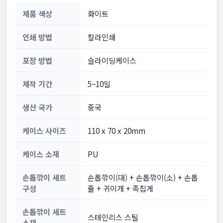
제품 색상
화이트
인쇄 방법
칼라인쇄
포장 방법
슬라이딩케이스
제작 기간
5~10일
생산 국가
중국
케이스 사이즈
110 x 70 x 20mm
케이스 소재
PU
손톱깎이 세트
손톱깎이(대) + 손톱깎이(소) + 손톱
구성
줄 + 귀이개 + 족집게
손톱깎이 세트
스테인리스 스틸
소재