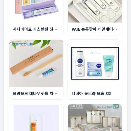
시니바이트 파스텔핏 칫솔치약 세트(국내생산)
PAIE 손톱깎이 네일케어세트 6P
블랑블루 대나무칫솔 치약 종이케이스 세트
니베아 울트라 보습 3호