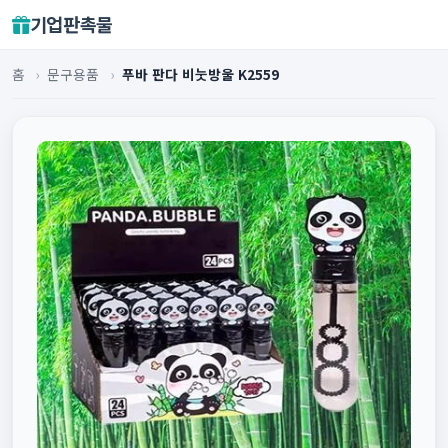
기업판촉물
홈
›
문구용품
›
푸바 판다 비눗방울 K2559