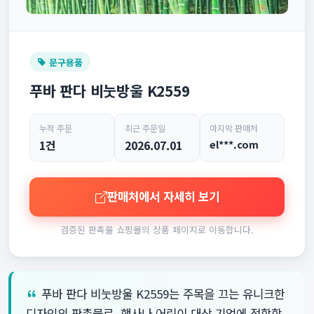
문구용품
푸바 판다 비눗방울 K2559
누적 주문
최근 주문일
마지막 판매처
1건
2026.07.01
el***.com
판매처에서 자세히 보기
검증된 판촉물 쇼핑몰의 상품 페이지로 이동합니다.
푸바 판다 비눗방울 K2559는 주목을 끄는 유니크한
디자인의 판촉물로, 행사나 어린이 대상 기업에 적합합