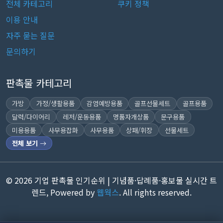
전체 카테고리
쿠키 정책
이용 안내
자주 묻는 질문
문의하기
판촉물 카테고리
가방
가정/생활용품
감염예방용품
골프선물세트
골프용품
달력/다이어리
레저/운동용품
명품자개상품
문구용품
미용용품
사무용잡화
사무용품
상패/휘장
선물세트
전체 보기
© 2026 기업 판촉물 인기순위 | 기념품·답례품·홍보물 실시간 트
렌드, Powered by
웹웍스
. All rights reserved.