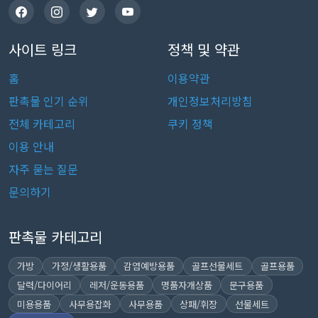
사이트 링크
정책 및 약관
홈
이용약관
판촉물 인기 순위
개인정보처리방침
전체 카테고리
쿠키 정책
이용 안내
자주 묻는 질문
문의하기
판촉물 카테고리
가방
가정/생활용품
감염예방용품
골프선물세트
골프용품
달력/다이어리
레저/운동용품
명품자개상품
문구용품
미용용품
사무용잡화
사무용품
상패/휘장
선물세트