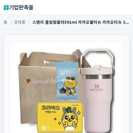
기업판촉물
홈
›
컵제품
›
스탠리 플립텀블러591ml 카카오물티슈 카카오티슈 3...