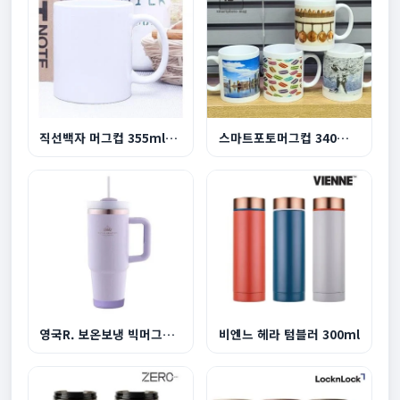
직선백자 머그컵 355ml 12온스
스마트포토머그컵 340ml 12온스
영국R. 보온보냉 빅머그텀블러 1200ml-라이트퍼플
비엔느 헤라 텀블러 300ml