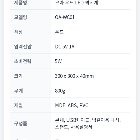
제품명
오아 우드 LED 벽시계
모델명
OA-WC01
색상
우드
입력전압
DC 5V 1A
소비전력
5W
크기
300 x 300 x 40mm
무게
800g
재질
MDF, ABS, PVC
본체, USB케이블, 벽걸이용 나사,
구성품
스탠드, 사용설명서