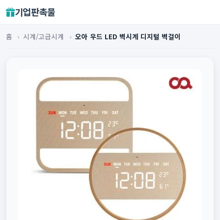
기업판촉물
홈
›
시계/고급시계
›
오아 우드 LED 벽시계 디지털 벽걸이