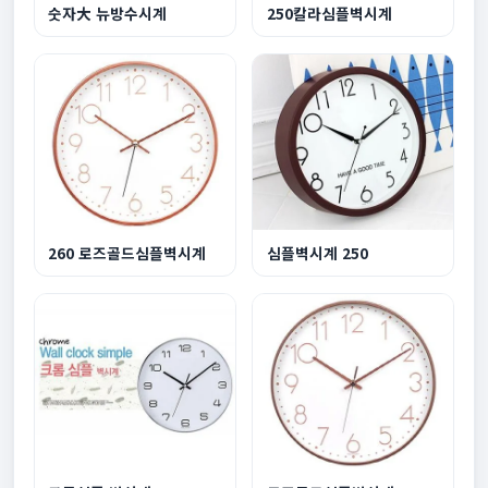
숫자大 뉴방수시계
250칼라심플벽시계
260 로즈골드심플벽시계
심플벽시계 250