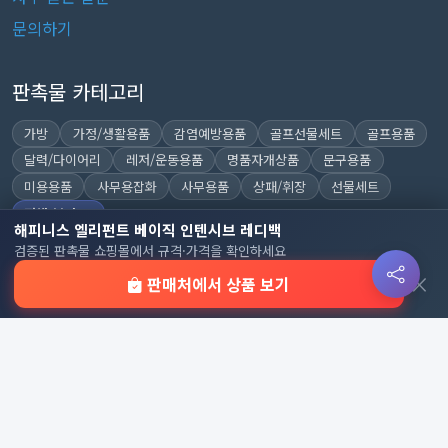
문의하기
판촉물 카테고리
가방
가정/생활용품
감염예방용품
골프선물세트
골프용품
달력/다이어리
레저/운동용품
명품자개상품
문구용품
미용용품
사무용잡화
사무용품
상패/휘장
선물세트
전체 보기
해피니스 엘리펀트 베이직 인텐시브 레디백
검증된 판촉물 쇼핑몰에서 규격·가격을 확인하세요
×
판매처에서 상품 보기
© 2026 기업 판촉물 인기순위 | 기념품·답례품·홍보물 실시간 트
렌드, Powered by
웹웍스
. All rights reserved.