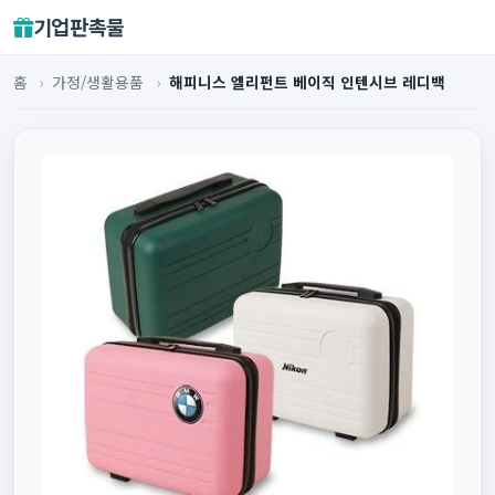
기업판촉물
홈
›
가정/생활용품
›
해피니스 엘리펀트 베이직 인텐시브 레디백