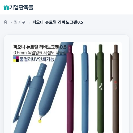
기업판촉물
홈
›
필기구
›
피오나 뉴트럴 라바노크펜0.5