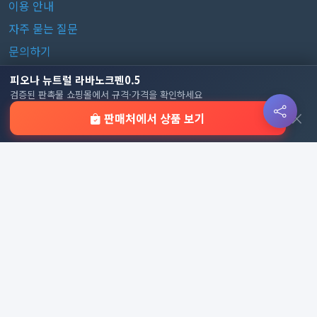
이용 안내
자주 묻는 질문
문의하기
피오나 뉴트럴 라바노크펜0.5
판촉물 카테고리
검증된 판촉물 쇼핑몰에서 규격·가격을 확인하세요
×
판매처에서 상품 보기
가방
가정/생활용품
감염예방용품
골프선물세트
골프용품
달력/다이어리
레저/운동용품
명품자개상품
문구용품
미용용품
사무용잡화
사무용품
상패/휘장
선물세트
전체 보기
© 2026 기업 판촉물 인기순위 | 기념품·답례품·홍보물 실시간 트
렌드, Powered by
웹웍스
. All rights reserved.