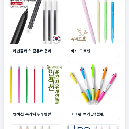
라인플러스 컴퓨터용싸인펜
비비 도트펜
인젝션 육각지우개연필
아이펜 컬러2색볼펜