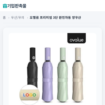
기업판촉물
홈
›
우산/우의
›
오밸류 프리미엄 3단 완전자동 양우산