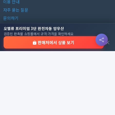
이용 안내
자주 묻는 질문
문의하기
오밸류 프리미엄 3단 완전자동 양우산
판촉물 카테고리
검증된 판촉물 쇼핑몰에서 규격·가격을 확인하세요
×
판매처에서 상품 보기
가방
가정/생활용품
감염예방용품
골프선물세트
골프용품
달력/다이어리
레저/운동용품
명품자개상품
문구용품
미용용품
사무용잡화
사무용품
상패/휘장
선물세트
전체 보기
© 2026 기업 판촉물 인기순위 | 기념품·답례품·홍보물 실시간 트
렌드, Powered by
웹웍스
. All rights reserved.