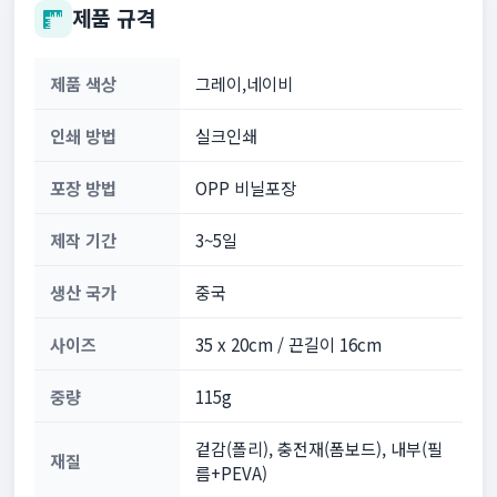
제품 규격
제품 색상
그레이,네이비
인쇄 방법
실크인쇄
포장 방법
OPP 비닐포장
제작 기간
3~5일
생산 국가
중국
사이즈
35 x 20cm / 끈길이 16cm
중량
115g
겉감(폴리), 충전재(폼보드), 내부(필
재질
름+PEVA)