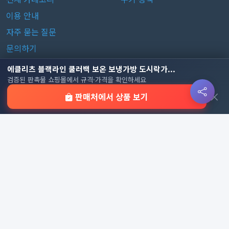
이용 안내
자주 묻는 질문
문의하기
에클리츠 블랙라인 쿨러백 보온 보냉가방 도시락가...
판촉물 카테고리
검증된 판촉물 쇼핑몰에서 규격·가격을 확인하세요
×
판매처에서 상품 보기
가방
가정/생활용품
감염예방용품
골프선물세트
골프용품
달력/다이어리
레저/운동용품
명품자개상품
문구용품
미용용품
사무용잡화
사무용품
상패/휘장
선물세트
전체 보기
© 2026 기업 판촉물 인기순위 | 기념품·답례품·홍보물 실시간 트
렌드, Powered by
웹웍스
. All rights reserved.