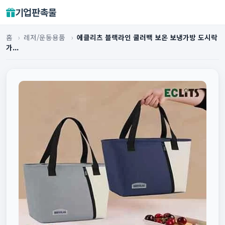
기업판촉물
홈
›
레저/운동용품
›
에클리츠 블랙라인 쿨러백 보온 보냉가방 도시락
가...