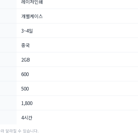
레이저인쇄
개별케이스
3~4일
중국
2GB
600
500
1,800
4시간
라 달라질 수 있습니다.