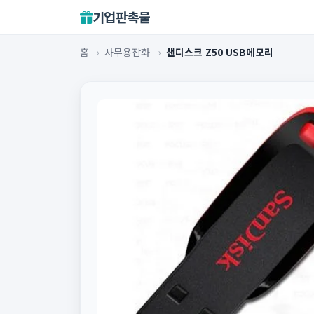
기업판촉물
홈
›
사무용잡화
›
샌디스크 Z50 USB메모리