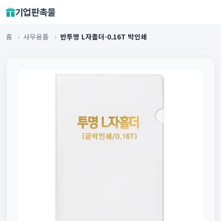
기업판촉물
홈
›
사무용품
›
반투명 L자홀더-0.16T 박인쇄