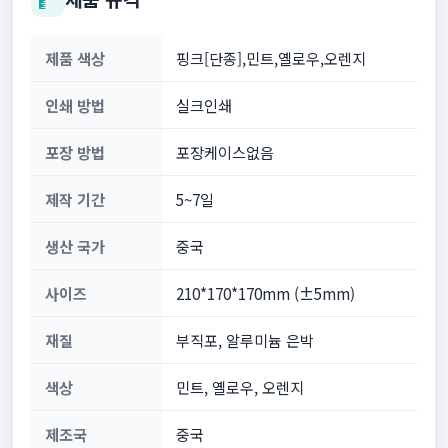
제품 색상
핑크[단종],민트,옐로우,오렌지
인쇄 방법
실크인쇄
포장 방법
포장케이스없음
제작 기간
5~7일
생산 국가
중국
사이즈
210*170*170mm (±5mm)
재질
부직포, 알루미늄 은박
색상
민트, 옐로우, 오렌지
제조국
중국