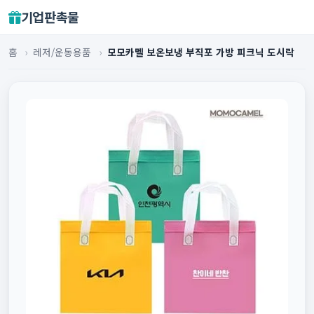
기업판촉물
홈
›
레저/운동용품
›
모모카멜 보온보냉 부직포 가방 피크닉 도시락