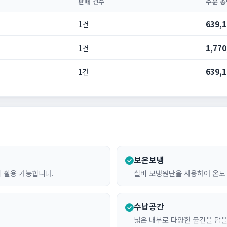
판매 건수
주문 총
1건
639,
1건
1,77
1건
639,
보온보냉
게 활용 가능합니다.
실버 보냉원단을 사용하여 온도
수납공간
넓은 내부로 다양한 물건을 담을