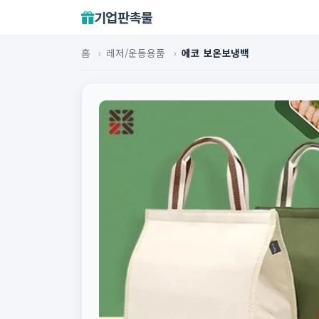
기업판촉물
홈
›
레저/운동용품
›
에코 보온보냉백