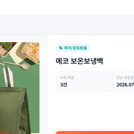
레저/운동용품
에코 보온보냉백
누적 주문
최근 주문일
3건
2026.07