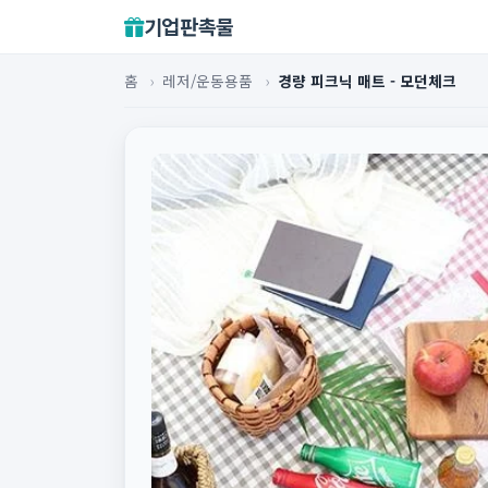
기업판촉물
홈
›
레저/운동용품
›
경량 피크닉 매트 - 모던체크