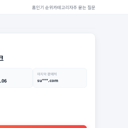
홈
인기 순위
카테고리
자주 묻는 질문
크
마지막 판매처
.06
su***.com