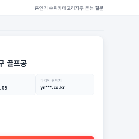
홈
인기 순위
카테고리
자주 묻는 질문
6구 골프공
마지막 판매처
.05
yn***.co.kr