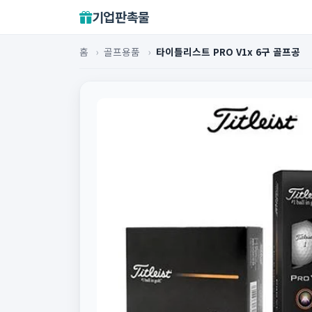
기업판촉물
홈
›
골프용품
›
타이틀리스트 PRO V1x 6구 골프공