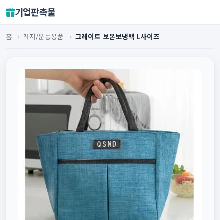
기업판촉물
홈
›
레저/운동용품
›
그레이트 보온보냉백 L사이즈