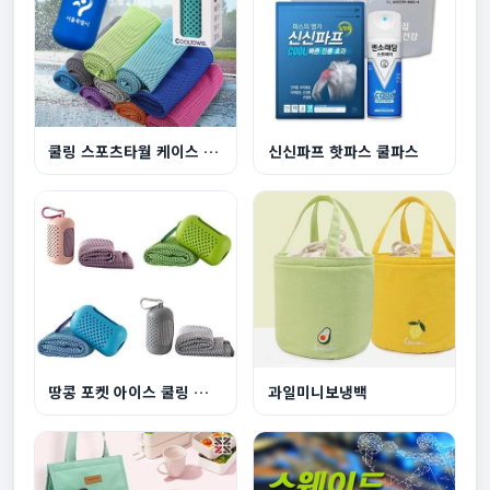
쿨링 스포츠타월 케이스 세트 등산 헬스 땀수건
신신파프 핫파스 쿨파스
땅콩 포켓 아이스 쿨링 스포츠타월
과일미니보냉백