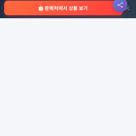
×
판매처에서 상품 보기
사이트 링크
정책 및 약관
홈
이용약관
판촉물 인기 순위
개인정보처리방침
전체 카테고리
쿠키 정책
이용 안내
자주 묻는 질문
문의하기
판촉물 카테고리
가방
가정/생활용품
감염예방용품
골프선물세트
골프용품
달력/다이어리
레저/운동용품
명품자개상품
문구용품
미용용품
사무용잡화
사무용품
상패/휘장
선물세트
전체 보기