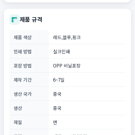
제품 규격
제품 색상
레드,블루,핑크
인쇄 방법
실크인쇄
포장 방법
OPP 비닐포장
제작 기간
6~7일
생산 국가
중국
생산
중국
재질
면