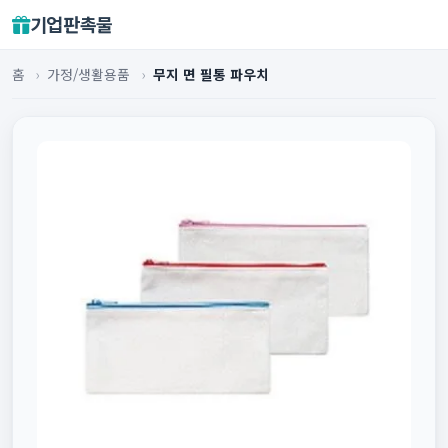
기업판촉물
홈
›
가정/생활용품
›
무지 면 필통 파우치