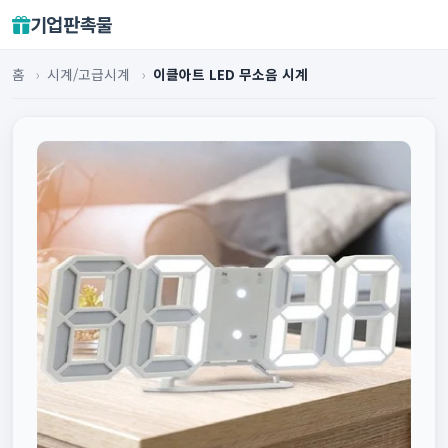
기업판촉물
홈
›
시계/고급시계
›
이클아트 LED 무소음 시계