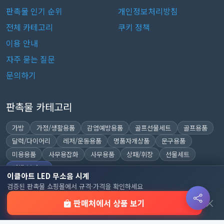
판촉물 인기 순위
개인정보처리방침
전체 카테고리
쿠키 정책
이용 안내
자주 묻는 질문
문의하기
판촉물 카테고리
가방
가정/생활용품
감염예방용품
골프선물세트
골프용품
달력/다이어리
레저/운동용품
명품자개상품
문구용품
미용용품
사무용잡화
사무용품
상패/휘장
선물세트
전체 보기
이클아트 LED 무소음 시계
검증된 판촉물 쇼핑몰에서 규격·가격을 확인하세요
×
판매처에서 상품 보기
© 2026 기업 판촉물 인기순위 | 기념품·답례품·홍보물 실시간 트
렌드, Powered by
웹웍스
. All rights reserved.