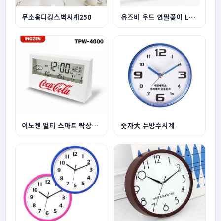
무소음디깅스벽시계250
유즈비 우드 연필꽂이 LED탁상시계
이노젠 멀티 스마트 탁상시계
숫자大 뉴방수시계