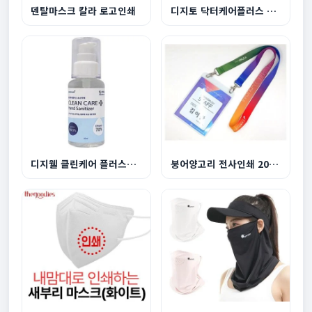
덴탈마스크 칼라 로고인쇄
디지토 닥터케어플러스 의약외품 포켓소독스프레이 ...
디지웰 클린케어 플러스겔형 50ml
붕어양고리 전사인쇄 20mm목걸이줄(비닐케이스 별도...