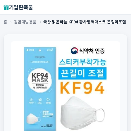
기업판촉물
홈
›
감염예방용품
›
국산 맑은하늘 KF94 황사방역마스크 끈길이조절