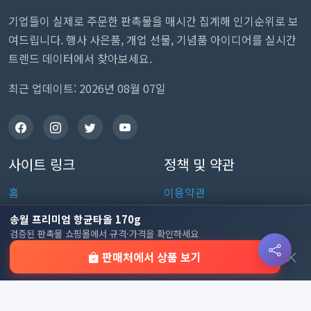
기업들이 실제로 주문한 판촉물을 매시간 집계해 인기순위로 보
여드립니다. 행사 사은품, 개업 선물, 기념품 아이디어를 실시간
트렌드 데이터에서 찾아보세요.
최근 업데이트: 2026년 08월 07일
사이트 링크
정책 및 약관
홈
이용약관
판촉물 인기 순위
개인정보처리방침
송월 프리미엄 항균타올 170g
검증된 판촉물 쇼핑몰에서 규격·가격을 확인하세요
전체 카테고리
쿠키 정책
×
판매처에서 상품 보기
이용 안내
자주 묻는 질문
문의하기