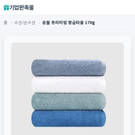
기업판촉물
홈
›
수건/손수건
›
송월 프리미엄 항균타올 170g