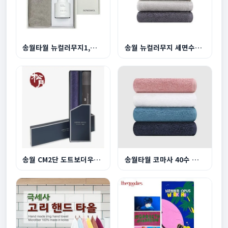
송월타월 뉴컬러무지1,생활공작소 핸드워시250ml1
송월 뉴컬러무지 세면수건 150g
송월 CM2단 도트보더우산 송월코마사160g수건세트
송월타월 코마사 40수 호텔수건 180g 1P 수건