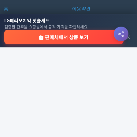
홈
이용약관
판촉물 인기 순위
개인정보처리방침
LG페리오치약 칫솔세트
검증된 판촉물 쇼핑몰에서 규격·가격을 확인하세요
전체 카테고리
쿠키 정책
×
판매처에서 상품 보기
이용 안내
자주 묻는 질문
문의하기
판촉물 카테고리
가방
가정/생활용품
감염예방용품
골프선물세트
골프용품
달력/다이어리
레저/운동용품
명품자개상품
문구용품
미용용품
사무용잡화
사무용품
상패/휘장
선물세트
전체 보기
© 2026 기업 판촉물 인기순위 | 기념품·답례품·홍보물 실시간 트