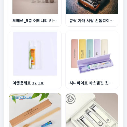
오베쓰_5종 어메니티 키트 선물세트
큐싹 자개 서랍 손톱깎이 6종 세트
여행용세트 22-1호
시니바이트 파스텔핏 칫솔치약 세트(국내생산)