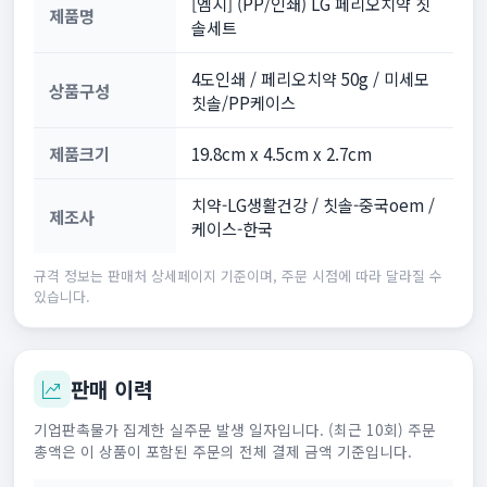
[엠지] (PP/인쇄) LG 페리오치약 칫
제품명
솔세트
4도인쇄 / 페리오치약 50g / 미세모
상품구성
칫솔/PP케이스
제품크기
19.8cm x 4.5cm x 2.7cm
치약-LG생활건강 / 칫솔-중국oem /
제조사
케이스-한국
규격 정보는 판매처 상세페이지 기준이며, 주문 시점에 따라 달라질 수
있습니다.
판매 이력
기업판촉물가 집계한 실주문 발생 일자입니다. (최근 10회) 주문
총액은 이 상품이 포함된 주문의 전체 결제 금액 기준입니다.