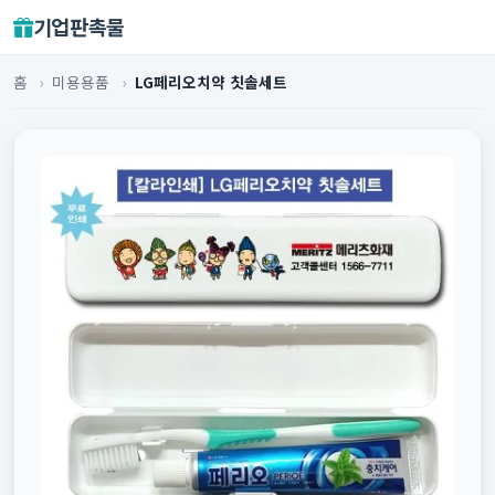
기업판촉물
홈
›
미용용품
›
LG페리오치약 칫솔세트