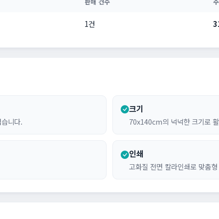
판매 건수
주
1건
3
크기
럽습니다.
70x140cm의 넉넉한 크기로 
인쇄
고화질 전면 칼라인쇄로 맞춤형