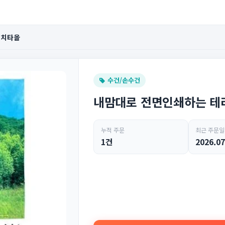
비치타올
수건/손수건
내맘대로 전면인쇄하는 테
누적 주문
최근 주문일
1건
2026.07