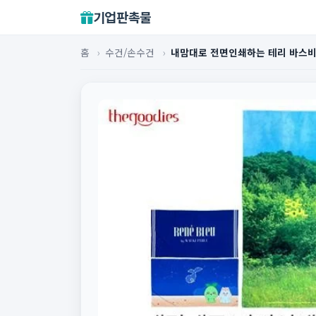
기업판촉물
홈
›
수건/손수건
›
내맘대로 전면인쇄하는 테리 바스