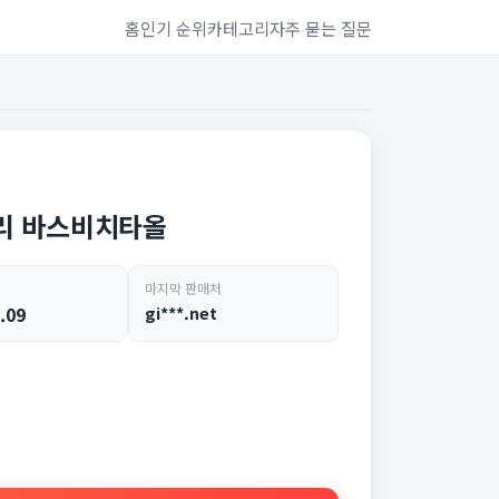
홈
인기 순위
카테고리
자주 묻는 질문
리 바스비치타올
마지막 판매처
.09
gi***.net