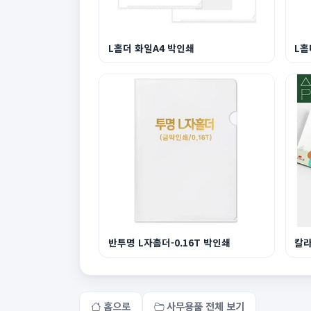
L홀더 화일A4 박인쇄
L홀
반투명 L자홀더-0.16T 박인쇄
칼라
홈으로
사무용품 전체 보기