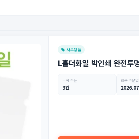
사무용품
L홀더화일 박인쇄 완전투
누적 주문
최근 주문일
3건
2026.07