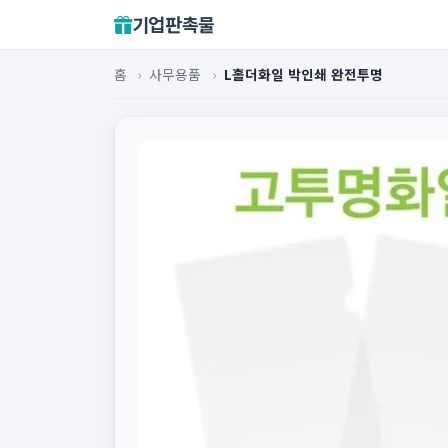
기업판촉물
홈
›
사무용품
›
L홀더화일 박인쇄 완전투명