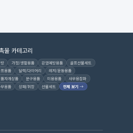
촉물 카테고리
가방
가정/생활용품
감염예방용품
골프선물세트
골프용품
달력/다이어리
레저/운동용품
명품자개상품
문구용품
미용용품
사무용잡화
사무용품
상패/휘장
선물세트
전체 보기