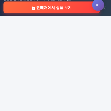
전체 카테고리
쿠키 정책
×
판매처에서 상품 보기
이용 안내
자주 묻는 질문
문의하기
판촉물 카테고리
가방
가정/생활용품
감염예방용품
골프선물세트
골프용품
달력/다이어리
레저/운동용품
명품자개상품
문구용품
미용용품
사무용잡화
사무용품
상패/휘장
선물세트
전체 보기
© 2026 기업 판촉물 인기순위 | 기념품·답례품·홍보물 실시간 트
렌드, Powered by
웹웍스
. All rights reserved.