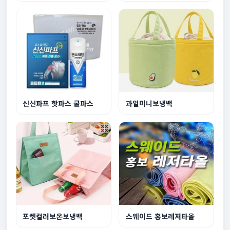
신신파프 핫파스 쿨파스
과일미니보냉백
포켓컬러보온보냉백
스웨이드 홍보레저타올