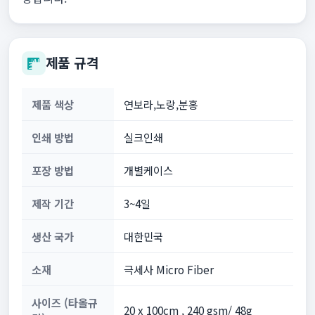
제품 규격
제품 색상
연보라,노랑,분홍
인쇄 방법
실크인쇄
포장 방법
개별케이스
제작 기간
3~4일
생산 국가
대한민국
소재
극세사 Micro Fiber
사이즈 (타올규
20 x 100cm , 240 gsm/ 48g