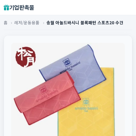
기업판촉물
홈
›
레저/운동용품
›
송월 아놀드바시니 블록패턴 스포츠20 수건