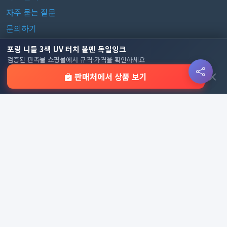
자주 묻는 질문
문의하기
포링 니들 3색 UV 터치 볼펜 독일잉크
판촉물 카테고리
검증된 판촉물 쇼핑몰에서 규격·가격을 확인하세요
×
판매처에서 상품 보기
가방
가정/생활용품
감염예방용품
골프선물세트
골프용품
달력/다이어리
레저/운동용품
명품자개상품
문구용품
미용용품
사무용잡화
사무용품
상패/휘장
선물세트
전체 보기
© 2026 기업 판촉물 인기순위 | 기념품·답례품·홍보물 실시간 트
렌드, Powered by
웹웍스
. All rights reserved.