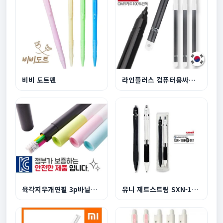
비비 도트펜
라인플러스 컴퓨터용싸인펜
육각지우개연필 3p바닐라원통케이스
유니 제트스트림 SXN-150 2P세트