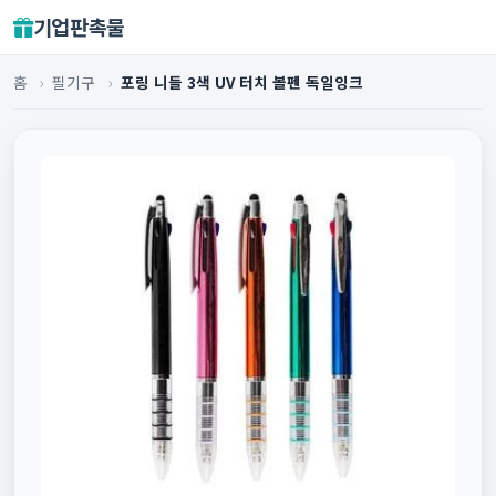
기업판촉물
홈
›
필기구
›
포링 니들 3색 UV 터치 볼펜 독일잉크