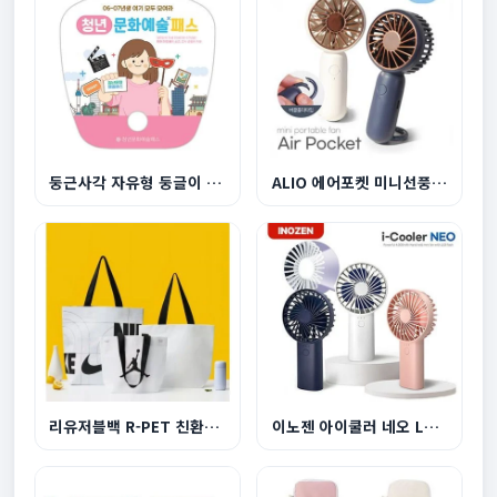
둥근사각 자유형 둥글이 부채
ALIO 에어포켓 미니선풍기 500mAh
리유저블백 R-PET 친환경 쇼핑백 대형 510x450x150...
이노젠 아이쿨러 네오 LED라이트 겸용 휴대용 선풍...