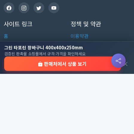
사이트 링크
정책 및 약관
홈
이용약관
판촉물 인기 순위
개인정보처리방침
그린 타포린 장바구니 400x400x250mm
검증된 판촉물 쇼핑몰에서 규격·가격을 확인하세요
전체 카테고리
쿠키 정책
×
판매처에서 상품 보기
이용 안내
자주 묻는 질문
문의하기
판촉물 카테고리
가방
가정/생활용품
감염예방용품
골프선물세트
골프용품
달력/다이어리
레저/운동용품
명품자개상품
문구용품
미용용품
사무용잡화
사무용품
상패/휘장
선물세트