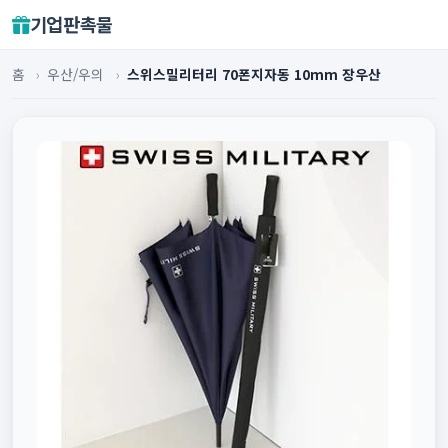
기업판촉물
홈
›
우산/우의
›
스위스밀리터리 70폰지자동 10mm 장우산