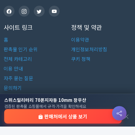
사이트 링크
정책 및 약관
홈
이용약관
판촉물 인기 순위
개인정보처리방침
전체 카테고리
쿠키 정책
이용 안내
자주 묻는 질문
문의하기
스위스밀리터리 70폰지자동 10mm 장우산
판촉물 카테고리
검증된 판촉물 쇼핑몰에서 규격·가격을 확인하세요
×
판매처에서 상품 보기
가방
가정/생활용품
감염예방용품
골프선물세트
골프용품
달력/다이어리
레저/운동용품
명품자개상품
문구용품