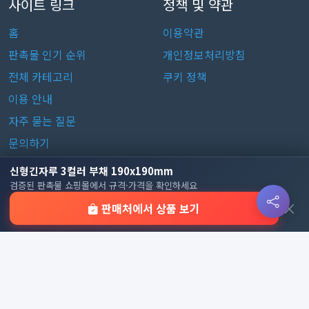
사이트 링크
정책 및 약관
홈
이용약관
판촉물 인기 순위
개인정보처리방침
전체 카테고리
쿠키 정책
이용 안내
자주 묻는 질문
문의하기
신형긴자루 3컬러 부채 190x190mm
판촉물 카테고리
검증된 판촉물 쇼핑몰에서 규격·가격을 확인하세요
×
판매처에서 상품 보기
가방
가정/생활용품
감염예방용품
골프선물세트
골프용품
달력/다이어리
레저/운동용품
명품자개상품
문구용품
미용용품
사무용잡화
사무용품
상패/휘장
선물세트
전체 보기