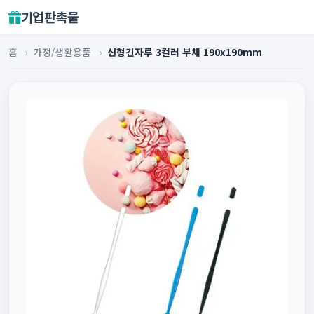
기업판촉물
홈
›
가정/생활용품
›
신형긴자루 3컬러 부채 190x190mm