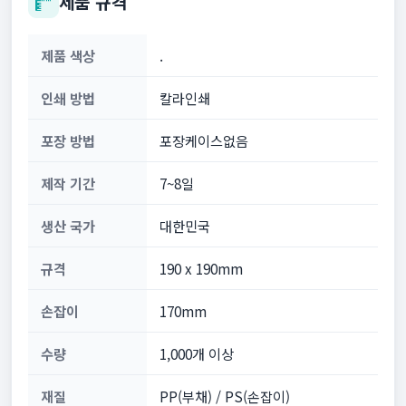
제품 규격
제품 색상
.
인쇄 방법
칼라인쇄
포장 방법
포장케이스없음
제작 기간
7~8일
생산 국가
대한민국
규격
190 x 190mm
손잡이
170mm
수량
1,000개 이상
재질
PP(부채) / PS(손잡이)