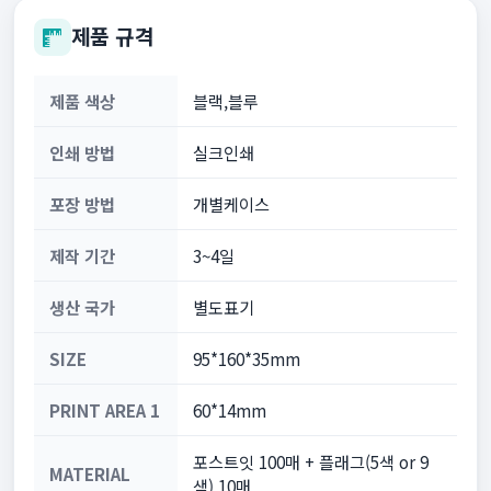
제품 규격
제품 색상
블랙,블루
인쇄 방법
실크인쇄
포장 방법
개별케이스
제작 기간
3~4일
생산 국가
별도표기
SIZE
95*160*35mm
PRINT AREA 1
60*14mm
포스트잇 100매 + 플래그(5색 or 9
MATERIAL
색) 10매