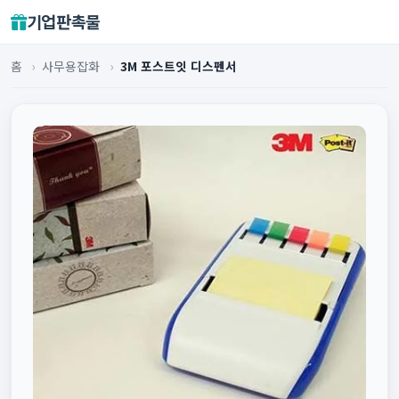
기업판촉물
홈
›
사무용잡화
›
3M 포스트잇 디스펜서