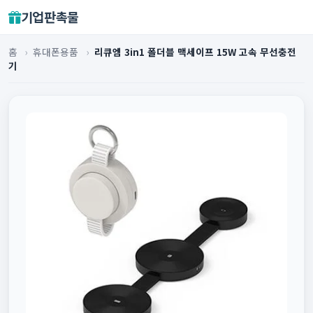
기업판촉물
홈
›
휴대폰용품
›
리큐엠 3in1 폴더블 맥세이프 15W 고속 무선충전
기