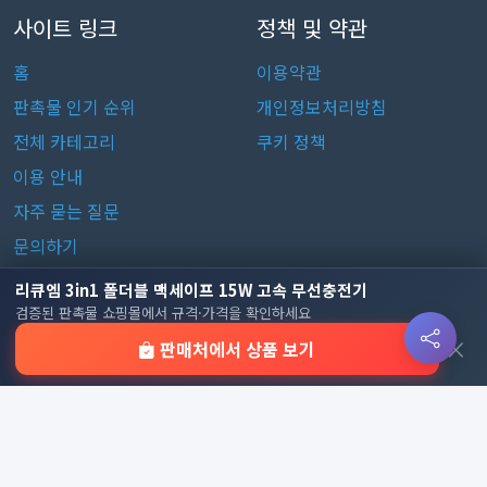
사이트 링크
정책 및 약관
홈
이용약관
판촉물 인기 순위
개인정보처리방침
전체 카테고리
쿠키 정책
이용 안내
자주 묻는 질문
문의하기
리큐엠 3in1 폴더블 맥세이프 15W 고속 무선충전기
판촉물 카테고리
검증된 판촉물 쇼핑몰에서 규격·가격을 확인하세요
×
판매처에서 상품 보기
가방
가정/생활용품
감염예방용품
골프선물세트
골프용품
달력/다이어리
레저/운동용품
명품자개상품
문구용품
미용용품
사무용잡화
사무용품
상패/휘장
선물세트
전체 보기