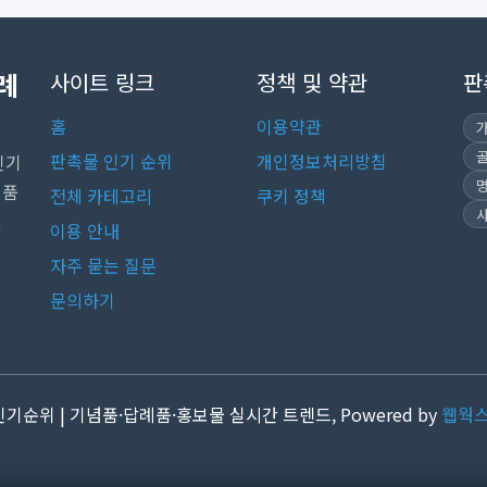
례
사이트 링크
정책 및 약관
판
홈
이용약관
판촉물 인기 순위
개인정보처리방침
인기
념품
전체 카테고리
쿠키 정책
.
이용 안내
자주 묻는 질문
문의하기
 인기순위 | 기념품·답례품·홍보물 실시간 트렌드, Powered by
웹웍