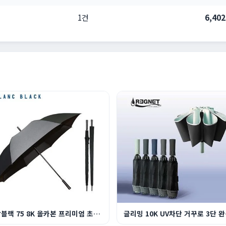
1건
6,40
블랑블랙 75 8K 올카본 프리미엄 초경량 골프 장우...
글리밍