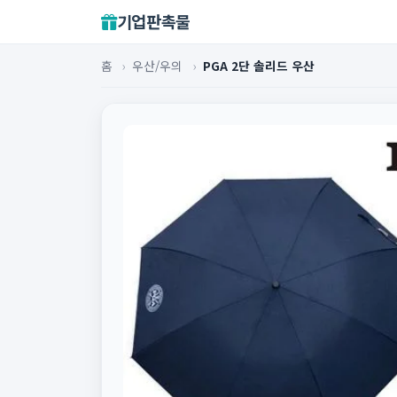
기업판촉물
홈
›
우산/우의
›
PGA 2단 솔리드 우산