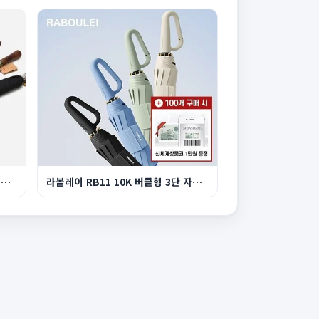
파라체이스 정품 1110 프리미엄 이중캐노피 자동장...
라볼레이 RB11 10K 버클형 3단 자동 양우산