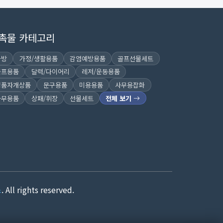
촉물 카테고리
가방
가정/생활용품
감염예방용품
골프선물세트
골프용품
달력/다이어리
레저/운동용품
명품자개상품
문구용품
미용용품
사무용잡화
사무용품
상패/휘장
선물세트
전체 보기
스
. All rights reserved.