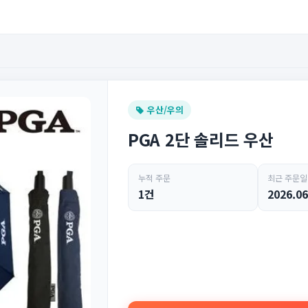
우산/우의
PGA 2단 솔리드 우산
누적 주문
최근 주문일
1건
2026.06