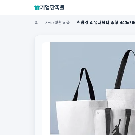
기업판촉물
홈
›
가정/생활용품
›
친환경 리유저블백 중형 440x36