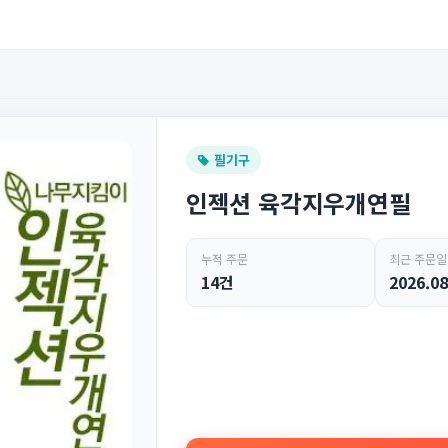
필기구
인젝션 육각지우개연필
누적 주문
최근 주문일
14건
2026.08