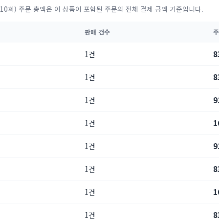
10회) 주문 총액은 이 상품이 포함된 주문의 전체 결제 금액 기준입니다.
판매 건수
주
1건
8
1건
8
1건
9
1건
1
1건
9
1건
8
1건
1
1건
8