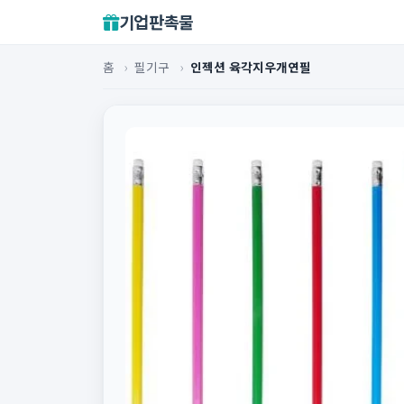
기업판촉물
홈
›
필기구
›
인젝션 육각지우개연필