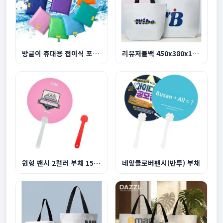
방글이 휴대용 접이식 포켓 장바구니
리유저블백 450x380x130mm 중형
원형 팬시 2컬러 부채 150~190mm
네잎클로버팬시(반투) 부채