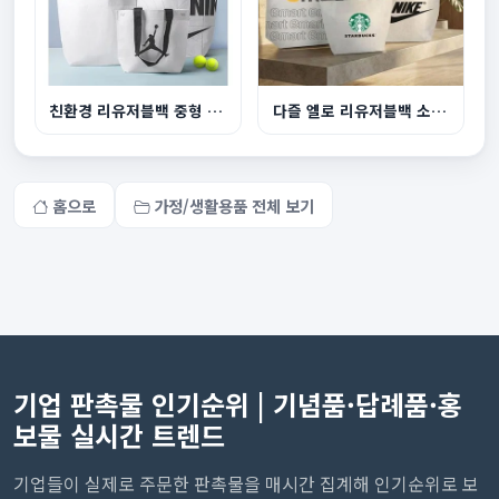
친환경 리유저블백 중형 440x360x150mm
다즐 엘로 리유저블백 소형 컬러DTF인쇄
홈으로
가정/생활용품 전체 보기
기업 판촉물 인기순위 | 기념품·답례품·홍
보물 실시간 트렌드
기업들이 실제로 주문한 판촉물을 매시간 집계해 인기순위로 보