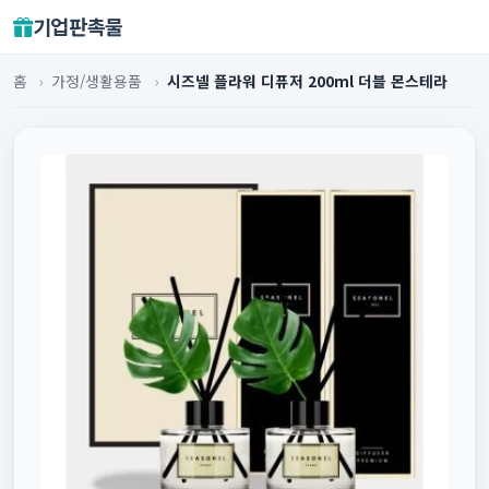
기업판촉물
홈
›
가정/생활용품
›
시즈넬 플라워 디퓨저 200ml 더블 몬스테라