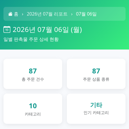
2026년 07월 06일에 주문된 판촉물 목록입니다.
홈
›
2026년 07월 리포트
›
07월 06일
총 87건 주문, 87종 상품
분야: 기타, 생활용품, 컵/텀블러, 펜/필기구, 가방/파우치, 수건/
2026년 07월 06일 (월)
일별 판촉물 주문 상세 현황
87
87
총 주문 건수
주문 상품 종류
10
기타
인기 카테고리
카테고리