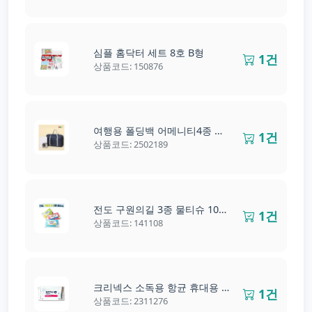
심플 홈닥터 세트 8호 B형
1건
상품코드: 150876
여행용 폴딩백 어메니티4종 세트
1건
상품코드: 2502189
전도 구원의길 3종 물티슈 10매~20매
1건
상품코드: 141108
크리넥스 소독용 항균 휴대용 안심물티슈 20매
1건
상품코드: 2311276