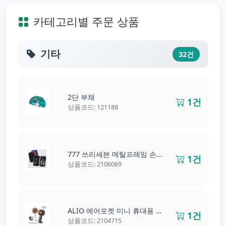
카테고리별 주문 상품
기타
32건
2단 부채
1건
상품코드: 121188
777 쓰리세븐 메탈프레임 손톱깎이
1건
상품코드: 2106069
ALIO 에어포켓 미니 휴대용 선풍기
1건
상품코드: 2104715