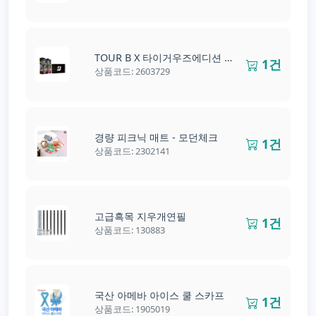
TOUR B X 타이거우즈에디션 6구 공용
1건
상품코드: 2603729
경량 피크닉 매트 - 모던체크
1건
상품코드: 2302141
고급흑목 지우개연필
1건
상품코드: 130883
국산 아메바 아이스 쿨 스카프
1건
상품코드: 1905019