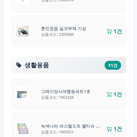
훈민정음 실크부채 기성
1건
상품코드: 2305686
생활용품
11건
그레이망사여행용세트1호
1건
상품코드: 1903338
녹색나라 파스텔도트 물티슈 10매, 20매
1건
상품코드: 1905021