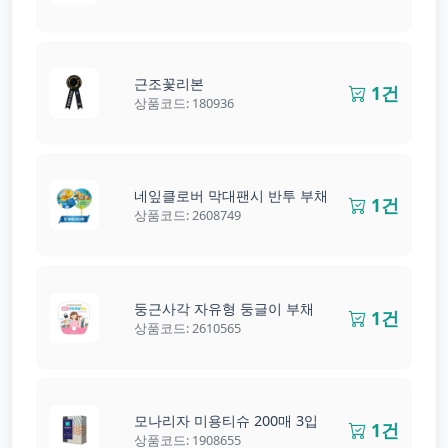
근조꽃리본
1건
상품코드: 180936
네잎클로버 막대팬시 반투 부채
1건
상품코드: 2608749
둥근사각 자유형 둥글이 부채
1건
상품코드: 2610565
모나리자 미용티슈 200매 3입
1건
상품코드: 1908655