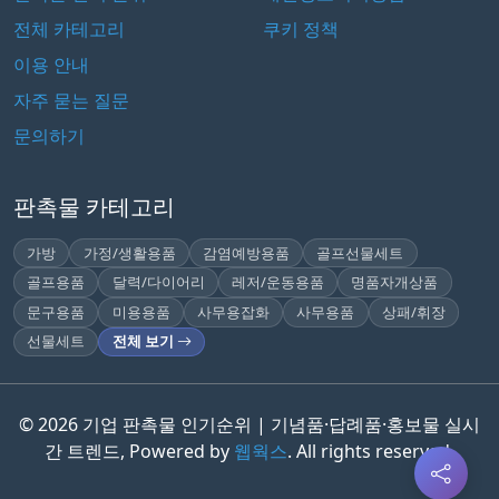
전체 카테고리
쿠키 정책
이용 안내
자주 묻는 질문
문의하기
판촉물 카테고리
가방
가정/생활용품
감염예방용품
골프선물세트
골프용품
달력/다이어리
레저/운동용품
명품자개상품
문구용품
미용용품
사무용잡화
사무용품
상패/휘장
선물세트
전체 보기
© 2026 기업 판촉물 인기순위 | 기념품·답례품·홍보물 실시
간 트렌드, Powered by
웹웍스
. All rights reserved.