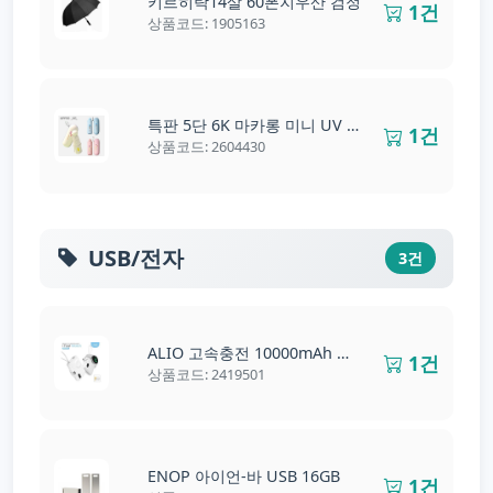
키르히탁14살 60폰지우산 검정
1건
상품코드: 1905163
특판 5단 6K 마카롱 미니 UV 양우산
1건
상품코드: 2604430
USB/전자
3건
ALIO 고속충전 10000mAh 보조배터리(워치공용충전)
1건
상품코드: 2419501
ENOP 아이언-바 USB 16GB
1건